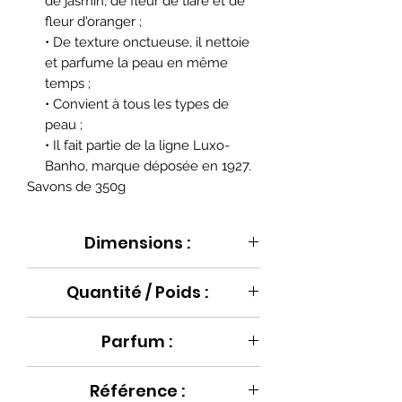
de jasmin, de fleur de tiaré et de
fleur d'oranger ;
• De texture onctueuse, il nettoie
et parfume la peau en même
temps ;
• Convient à tous les types de
peau ;
• Il fait partie de la ligne Luxo-
Banho, marque déposée en 1927.
Savons de 350g
Dimensions :
7 x 12 x 5 cm
Quantité / Poids :
350 g
Parfum :
Référence :