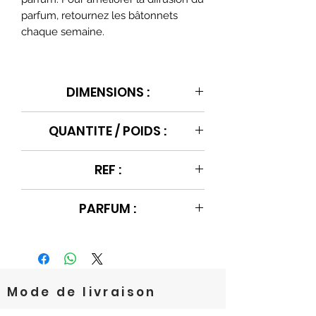
parfum, retournez les bâtonnets
chaque semaine.
DIMENSIONS :
Ø13x14.5 cm
QUANTITE / POIDS :
100ml / 800g
REF :
BB1449182
PARFUM :
MielDélicieux
Mode de livraison
Livraison
gratuite
à partir de
59€
d'achat