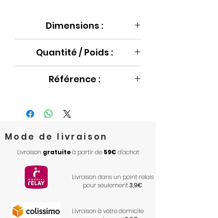
Dimensions :
Ø13 cm x 11.5 cm
Quantité / Poids :
1050 g / 100 ml
Référence :
BB080D133
Mode de livraison
Livraison
gratuite
à partir de
59€
d'achat
Livraison dans un point relais
pour seulement
3,9€
Livraison à votre domicile