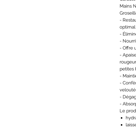
Mains N
Groseil
- Restau
optimal
- Élimi
- Nourr
- Offre 
- Apaise
rougeur
petites 
- Mainti
- Confè
velouté
- Dégag
- Absorp
Le produ
hydra
lais