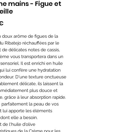
e mains - Figue et
eille
Prix
 €
 doux arôme de figues de la
du Ribatejo réchauffées par le
et de délicates notes de cassis,
rème vous transportera dans un
ensoriel. Il est enrichi en huile
qui lui confère une hydratation
ondeur. D'une texture onctueuse
blement délicate, ils laissent la
mmédiatement plus douce et
e, grâce à leur absorption rapide.
 parfaitement la peau de vos
t lui apporte les éléments
s dont elle a besoin.
 de l'huile d'olive
ristiques de la Crème pour les