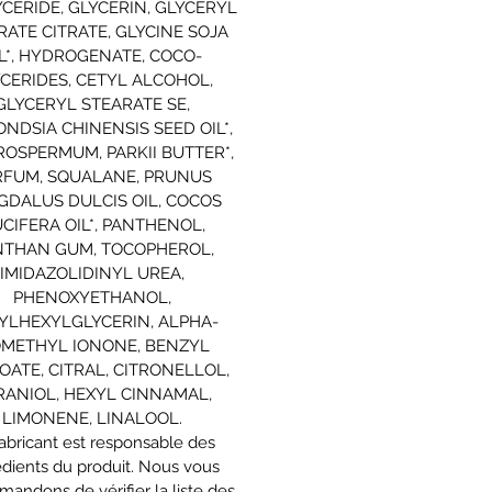
YCERIDE, GLYCERIN, GLYCERYL
RATE CITRATE, GLYCINE SOJA
L*, HYDROGENATE, COCO-
CERIDES, CETYL ALCOHOL,
GLYCERYL STEARATE SE,
NDSIA CHINENSIS SEED OIL*,
OSPERMUM, PARKII BUTTER*,
RFUM, SQUALANE, PRUNUS
GDALUS DULCIS OIL, COCOS
CIFERA OIL*, PANTHENOL,
NTHAN GUM, TOCOPHEROL,
IMIDAZOLIDINYL UREA,
PHENOXYETHANOL,
YLHEXYLGLYCERIN, ALPHA-
OMETHYL IONONE, BENZYL
OATE, CITRAL, CITRONELLOL,
RANIOL, HEXYL CINNAMAL,
LIMONENE, LINALOOL.
abricant est responsable des
édients du produit. Nous vous
andons de vérifier la liste des