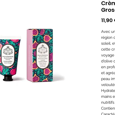
Crèm
Gros
11,90
Avec un
région 
soleil, 
cette c
voyage s
d'olive 
en prof
et agréa
peau i
velouté
Hydrate
mains e
nutritif
Contient
Caracté