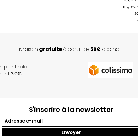
ingrédi
s
Livraison
gratuite
à partir de
59€
d'achat
n point relais
ment
3,9€
S'inscrire à la newsletter
Envoyer