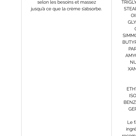
selon les besoins et massez
TRIGL
jusqu’à ce que la crème s’absorbe.
STEA
OI
GLY
SIMMO
BUTYR
PA
AMY
NU
XA
ETH
IS
BENZ
GE
Le f
ingr
recomm