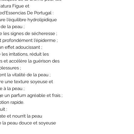
atura Figue et
led'Essencias De Portugal :
re l'équilibre hydrolipidique
 de la peau ;
ne les signes de sécheresse ;
it profondément l'épiderme ;
un effet adoucissant ;
 les irritations, réduit les
s et accélère la guérison des
blessures ;
ent la vitalité de la peau ;
re une texture soyeuse et
e à la peau ;
e un parfum agréable et frais ;
tion rapide.
it :
te et nourrit la peau
se la peau douce et soyeuse