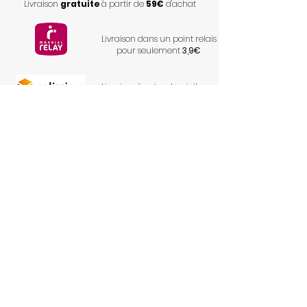
Livraison
gratuite
à partir de
59€
d'achat
Livraison dans un point relais
pour seulement
3,9€
Livraison à votre domicile
pour seulement
6,9€
S'inscrire à la newsletter
Envoyer
Conditions générales de