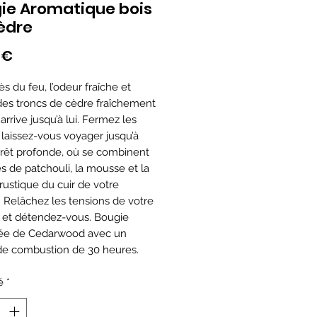
ie Aromatique bois
èdre
Prix
 €
ès du feu, l’odeur fraîche et
es troncs de cèdre fraîchement
rrive jusqu’à lui. Fermez les
 laissez-vous voyager jusqu’à
orêt profonde, où se combinent
es de patchouli, la mousse et la
rustique du cuir de votre
l. Relâchez les tensions de votre
 et détendez-vous. Bougie
ée de Cedarwood avec un
e combustion de 30 heures.
é
*