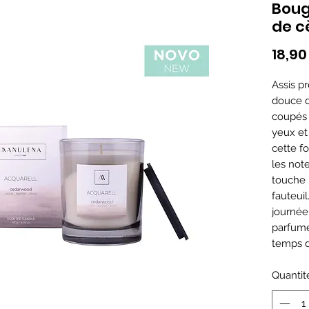
Boug
de c
18,90
Assis pr
douce d
coupés a
yeux et
cette f
les not
touche 
fauteui
journée
parfum
temps d
Quantit