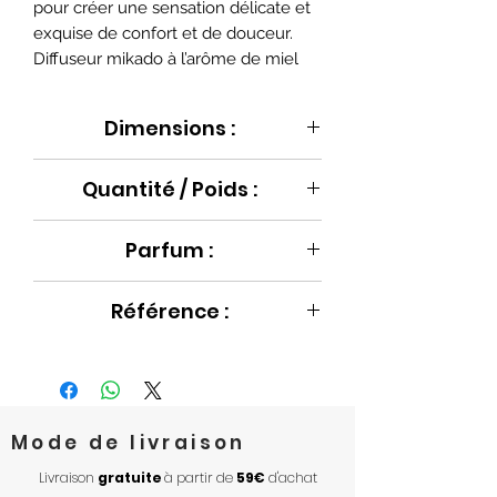
pour créer une sensation délicate et
exquise de confort et de douceur.
Diffuseur mikado à l’arôme de miel
Dimensions :
Ø6.7 x 7.5 cm
Quantité / Poids :
100 ml
Parfum :
Miel
Référence :
BB136D165
Mode de livraison
Livraison
gratuite
à partir de
59€
d'achat