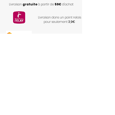
Livraison
gratuite
à partir de
59€
d'achat
Livraison dans un point relais
pour seulement
3,9€
Livraison à votre domicile
pour seulement
6,9€
S'inscrire à la newsletter
Envoyer