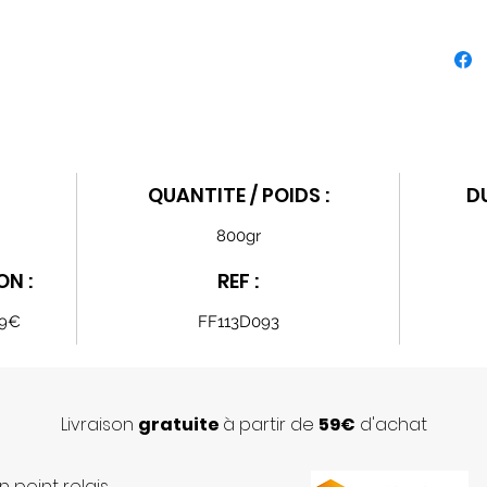
QUANTITE / POIDS :
D
800gr
ON :
REF :
59€
FF113D093
Livraison
gratuite
à partir de
59€
d'achat
n point relais