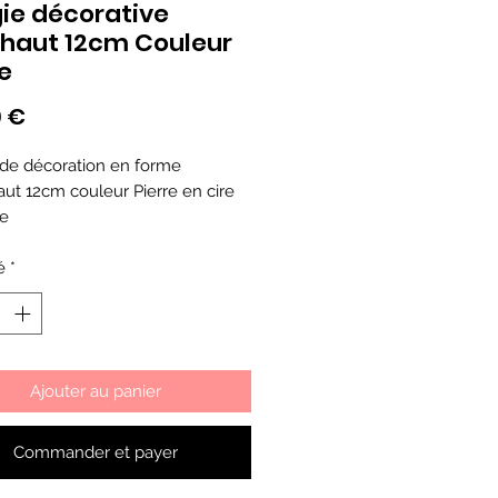
ie décorative
chaut 12cm Couleur
re
Prix
0 €
de décoration en forme
haut 12cm couleur Pierre en cire
le
é
*
Ajouter au panier
Commander et payer