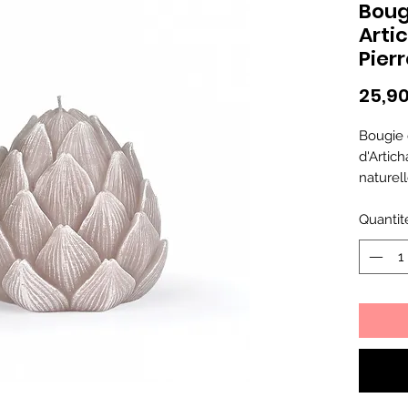
Boug
Arti
Pier
25,9
Bougie 
d'Artic
naturel
Quantit