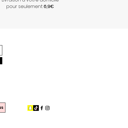
pour seulement
6,9€
us